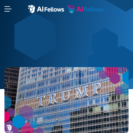
⬢
⬢
⬢