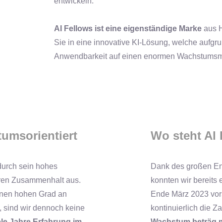
entwickeln.
AI Fellows ist eine eigenständige Marke
aus H
Sie in eine innovative KI-Lösung, welche aufgru
Anwendbarkeit auf einen enormen Wachstumsma
tumsorientiert
Wo steht AI 
durch sein hohes
Dank des großen Eng
ären Zusammenhalt aus.
konnten wir bereits 
inen hohen Grad an
Ende März 2023 vors
t, sind wir dennoch keine
kontinuierlich die Z
ele Jahre Erfahrung im
Wachstum beträg m