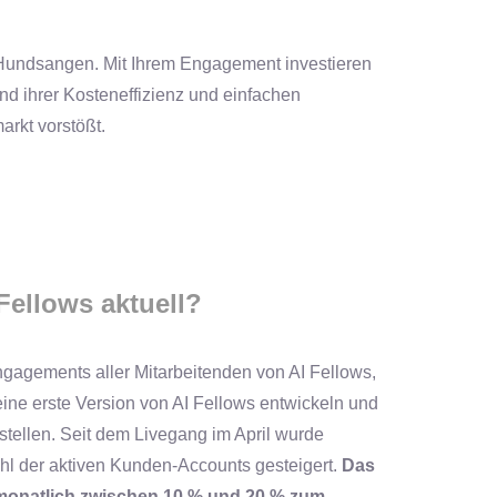
undsangen. Mit Ihrem Engagement investieren
nd ihrer Kosteneffizienz und einfachen
rkt vorstößt.
Fellows aktuell?
agements aller Mitarbeitenden von AI Fellows,
eine erste Version von AI Fellows entwickeln und
tellen. Seit dem Livegang im April wurde
ahl der aktiven Kunden-Accounts gesteigert.
Das
onatlich zwischen 10 % und 20 % zum