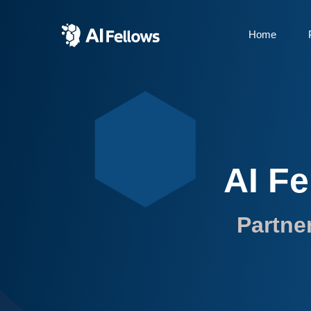
Home
⬢
AI Fe
Partne