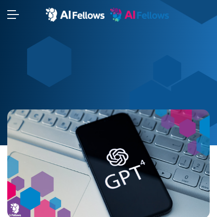
⬢
⬢
⬢