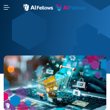
⬢
⬢
⬢