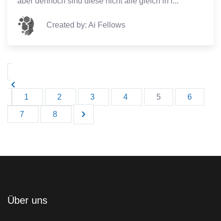
aber dennoch sind diese nicht alle gleich in i...
Created by: Ai Fellows
1
2
3
4
5
6
7
8
Über uns